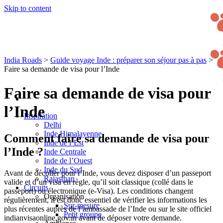
Skip to content
India Roads
>
Guide voyage Inde : préparer son séjour pas à pas
>
Faire sa demande de visa pour l’Inde
Faire sa demande de visa pour
l’Inde
Inspiration
Delhi
Inde Himalayenne
Comment faire sa demande de visa pour
Inde de l’Est
l’Inde ?
Inde Centrale
Inde de l’Ouest
Inde du Sud
Avant de décoller pour l’Inde, vous devez disposer d’un passeport
Rajasthan
valide et d’un visa en règle, qu’il soit classique (collé dans le
Circuits
passeport) ou électronique (e‑Visa). Les conditions changent
Organisation
régulièrement, il est donc essentiel de vérifier les informations les
Sur-mesure
plus récentes auprès de l’ambassade de l’Inde ou sur le site officiel
Petit groupe
indianvisaonline.gov.in avant de déposer votre demande.