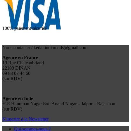
100% paiement sécurisé
Nous contacter / kedar.indiaroads@gmail.com
Agence en France
19 Rue Chateaubriand
22100 DINAN
09 83 07 44 60
(sur RDV)
Agence en Inde
H.E Hanuman Nagar Ext. Anand Nagar – Jaipur – Rajasthan
(sur RDV)
S’inscrire à la Newsletter
Qui sommes-nous ?