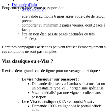
Demande d'info
Pour entrer en Inde, votre passeport doit :
09 83 40 65 79
être valide au moins 6 mois après votre date de retour
prévue ;
comporter au minimum 3 pages vierges, dont 2 face à
face ;
être en bon état (pas de pages déchirées ou très
abîmées).
Certaines compagnies aériennes peuvent refuser l’embarquement si
ces conditions ne sont pas remplies.
Visa classique ou e‑Visa ?
Il existe deux grands cas de figure pour un voyage touristique :
Le
visa “classique” sur passeport
:
Demande déposée via l’ambassade/consulat ou
un prestataire type VFS / organisme spécialisé.
Visa matérialisé par une vignette collée dans le
passeport.
Le
e‑Visa touristique
(ETA / e‑Tourist Visa) :
Demande 100% en ligne via le portail officiel
indien.