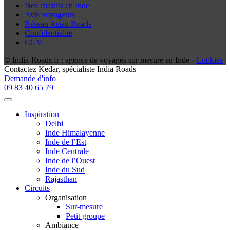
Nos circuits en Inde
Avis voyageurs
Réseau Asian Roads
Confidentialité
CGV
© India-Roads.fr : agence de voyages sur mesure en Inde -
Cookies
Contactez
Kedar
, spécialiste India Roads
Demande d'info
09 83 40 65 79
Inspiration
Delhi
Inde Himalayenne
Inde de l’Est
Inde Centrale
Inde de l’Ouest
Inde du Sud
Rajasthan
Circuits
Organisation
Sur-mesure
Petit groupe
Ambiance