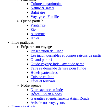
Culture et patrimoine
Nature & safari
Balnéaire
Voyage en Famille
Quand partir ?
Printemps
Eté
Automne
Hiver
Infos pratiques
Préparer son voyage
Présentation de l’Inde
Les incontournables et bonnes raisons de partir
Quand partir ?
Guide voyage Inde : avant de partir
Faire sa demande de visa pour l’Inde
Hôtels partenaires
Cuisine en Inde
Fêtes et festivals
Notre agence
Notre agence en Inde
Réseau Asian Roads
Garanties et engagements Asian Roads
Avis de nos voyageurs
Demande d'info