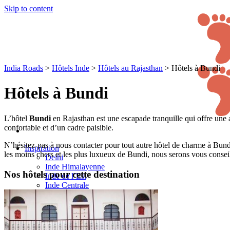
Skip to content
India Roads
>
Hôtels Inde
>
Hôtels au Rajasthan
>
Hôtels à Bundi
Hôtels à Bundi
L’hôtel
Bundi
en Rajasthan est une escapade tranquille qui offre une 
confortable et d’un cadre paisible.
N’hésitez-pas à nous contacter pour tout autre hôtel de charme à Bundi 
Inspiration
les moins chers et les plus luxueux de Bundi, nous serons vous conse
Delhi
Inde Himalayenne
Nos hôtels pour cette destination
Inde de l’Est
Inde Centrale
Inde de l’Ouest
Inde du Sud
Rajasthan
Circuits