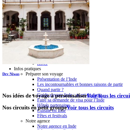
Organisation
Sur-mesure
Petit groupe
Ambiance
Culture et patrimoine
Nature & safari
Balnéaire
Voyage en Famille
Quand partir ?
Printemps
Eté
Automne
Hiver
Infos pratiques
Préparer son voyage
Dev Niwas
Présentation de l’Inde
Les incontournables et bonnes raisons de partir
Quand partir ?
Guide voyage Inde : avant de partir
Nos idées de voyage à personnaliser
Voir tous les circui
Faire sa demande de visa pour l’Inde
Hôtels partenaires
Nos circuits en petit groupe
Voir tous les circuits
Cuisine en Inde
Fêtes et festivals
Notre agence
Notre agence en Inde