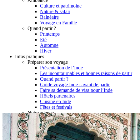
Ambiance
Culture et patrimoine
Nature & safari
Balnéaire
Voyage en Famille
Quand partir ?
Printemps
Eté
Automne
Hiver
Infos pratiques
Préparer son voyage
Présentation de l’Inde
Les incontournables et bonnes raisons de partir
Quand partir ?
Guide voyage Inde : avant de partir
Faire sa demande de visa pour l’Inde
Hôtels partenaires
Cuisine en Inde
Fêtes et festivals
Notre agence
Notre agence en Inde
Réseau Asian Roads
Garanties et engagements Asian Roads
Avis de nos voyageurs