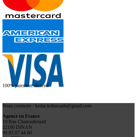
100% paiement sécurisé
Nous contacter / kedar.indiaroads@gmail.com
Agence en France
19 Rue Chateaubriand
22100 DINAN
09 83 07 44 60