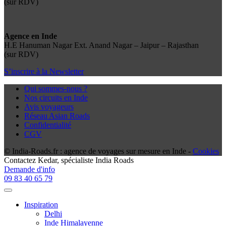
(sur RDV)
Agence en Inde
H.E Hanuman Nagar Ext. Anand Nagar – Jaipur – Rajasthan
(sur RDV)
S’inscrire à la Newsletter
Qui sommes-nous ?
Nos circuits en Inde
Avis voyageurs
Réseau Asian Roads
Confidentialité
CGV
© India-Roads.fr : agence de voyages sur mesure en Inde -
Cookies
Contactez
Kedar
, spécialiste India Roads
Demande d'info
09 83 40 65 79
Inspiration
Delhi
Inde Himalayenne