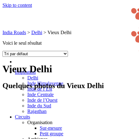
Skip to content
India Roads
>
Delhi
>
Vieux Delhi
Voici le seul résultat
Vieux Delhi
Inspiration
Delhi
Inde Himalayenne
Quelques photos du Vieux Delhi
Inde de l’Est
Inde Centrale
Inde de l’Ouest
Inde du Sud
Rajasthan
Circuits
Organisation
Sur-mesure
Petit groupe