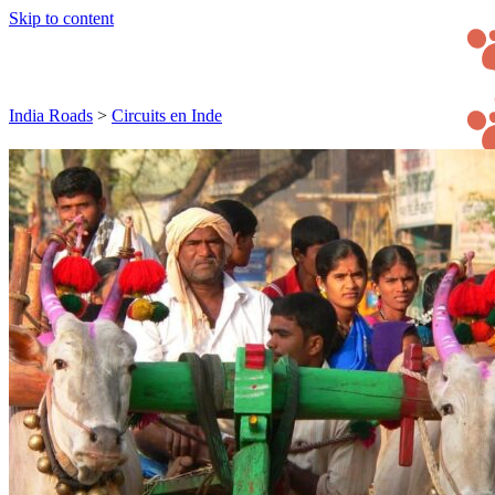
Skip to content
India Roads
>
Circuits en Inde
Inspiration
Delhi
Inde Himalayenne
Inde de l’Est
Inde Centrale
Inde de l’Ouest
Inde du Sud
Rajasthan
Circuits
Organisation
Sur-mesure
Petit groupe