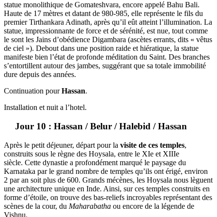
statue monolithique de Gomateshvara, encore appelé Bahu Bali.
Haute de 17 mètres et datant de 980-985, elle représente le fils du
premier Tirthankara Adinath, après qu’il eût atteint l’illumination. La
statue, impressionnante de force et de sérénité, est nue, tout comme
le sont les Jains d’obédience Digambara (ascètes errants, dits « vêtus
de ciel »). Debout dans une position raide et hiératique, la statue
manifeste bien l’état de profonde méditation du Saint. Des branches
s’entortillent autour des jambes, suggérant que sa totale immobilité
dure depuis des années.
Continuation pour
Hassan
.
Installation et nuit a l’hotel.
Jour 10 : Hassan / Belur / Halebid / Hassan
Après le petit déjeuner, départ pour la
visite de ces temples
,
construits sous le règne des Hoysala, entre le XIe et XIIIe
siècle. Cette dynastie a profondément marqué le paysage du
Karnataka par le grand nombre de temples qu’ils ont érigé, environ
2 par an soit plus de 600. Grands mécènes, les Hoysala nous lèguent
une architecture unique en Inde. Ainsi, sur ces temples construits en
forme d’étoile, on trouve des bas-reliefs incroyables représentant des
scènes de la cour, du
Maharabatha
ou encore de la légende de
Vishnu.