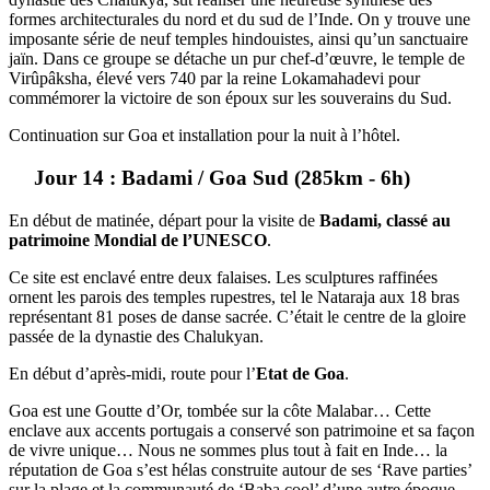
formes architecturales du nord et du sud de l’Inde. On y trouve une
imposante série de neuf temples hindouistes, ainsi qu’un sanctuaire
jaïn. Dans ce groupe se détache un pur chef-d’œuvre, le temple de
Virûpâksha, élevé vers 740 par la reine Lokamahadevi pour
commémorer la victoire de son époux sur les souverains du Sud.
Continuation sur Goa et installation pour la nuit à l’hôtel.
Jour 14 : Badami / Goa Sud (285km - 6h)
En début de matinée, départ pour la visite de
Badami, classé au
patrimoine Mondial de l’UNESCO
.
Ce site est enclavé entre deux falaises. Les sculptures raffinées
ornent les parois des temples rupestres, tel le Nataraja aux 18 bras
représentant 81 poses de danse sacrée. C’était le centre de la gloire
passée de la dynastie des Chalukyan.
En début d’après-midi, route pour l’
Etat de Goa
.
Goa est une Goutte d’Or, tombée sur la côte Malabar… Cette
enclave aux accents portugais a conservé son patrimoine et sa façon
de vivre unique… Nous ne sommes plus tout à fait en Inde… la
réputation de Goa s’est hélas construite autour de ses ‘Rave parties’
sur la plage et la communauté de ‘Baba cool’ d’une autre époque