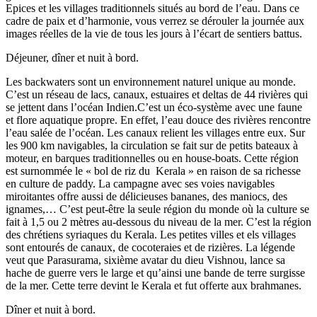
Epices et les villages traditionnels situés au bord de l’eau. Dans ce
cadre de paix et d’harmonie, vous verrez se dérouler la journée aux
images réelles de la vie de tous les jours à l’écart de sentiers battus.
Déjeuner, dîner et nuit à bord.
Les backwaters sont un environnement naturel unique au monde.
C’est un réseau de lacs, canaux, estuaires et deltas de 44 rivières qui
se jettent dans l’océan Indien.C’est un éco-système avec une faune
et flore aquatique propre. En effet, l’eau douce des rivières rencontre
l’eau salée de l’océan. Les canaux relient les villages entre eux. Sur
les 900 km navigables, la circulation se fait sur de petits bateaux à
moteur, en barques traditionnelles ou en house-boats. Cette région
est surnommée le « bol de riz du Kerala » en raison de sa richesse
en culture de paddy. La campagne avec ses voies navigables
miroitantes offre aussi de délicieuses bananes, des maniocs, des
ignames,… C’est peut-être la seule région du monde où la culture se
fait à 1,5 ou 2 mètres au-dessous du niveau de la mer. C’est la région
des chrétiens syriaques du Kerala. Les petites villes et els villages
sont entourés de canaux, de cocoteraies et de rizières. La légende
veut que Parasurama, sixième avatar du dieu Vishnou, lance sa
hache de guerre vers le large et qu’ainsi une bande de terre surgisse
de la mer. Cette terre devint le Kerala et fut offerte aux brahmanes.
Dîner et nuit à bord.