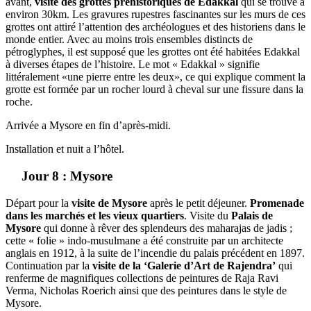
avant,
visite des grottes préhistoriques de Edakkal
qui se trouve à
environ 30km. Les gravures rupestres fascinantes sur les murs de ces
grottes ont attiré l’attention des archéologues et des historiens dans le
monde entier. Avec au moins trois ensembles distincts de
pétroglyphes, il est supposé que les grottes ont été habitées Edakkal
à diverses étapes de l’histoire. Le mot « Edakkal » signifie
littéralement «une pierre entre les deux», ce qui explique comment la
grotte est formée par un rocher lourd à cheval sur une fissure dans la
roche.
Arrivée a Mysore en fin d’après-midi.
Installation et nuit a l’hôtel.
Jour 8 : Mysore
Départ pour la
visite de Mysore
après le petit déjeuner.
Promenade
dans les marchés et les vieux quartiers
. Visite du
Palais de
Mysore
qui donne à rêver des splendeurs des maharajas de jadis ;
cette « folie » indo-musulmane a été construite par un architecte
anglais en 1912, à la suite de l’incendie du palais précédent en 1897.
Continuation par la
visite de la ‘Galerie d’Art de Rajendra’
qui
renferme de magnifiques collections de peintures de Raja Ravi
Verma, Nicholas Roerich ainsi que des peintures dans le style de
Mysore.