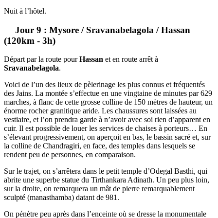
Nuit à l’hôtel.
Jour 9 : Mysore / Sravanabelagola / Hassan
(120km - 3h)
Départ par la route pour
Hassan
et en route arrêt à
Sravanabelagola
.
Voici de l’un des lieux de pèlerinage les plus connus et fréquentés
des Jains. La montée s’effectue en une vingtaine de minutes par 629
marches, à flanc de cette grosse colline de 150 mètres de hauteur, un
énorme rocher granitique aride. Les chaussures sont laissées au
vestiaire, et l’on prendra garde à n’avoir avec soi rien d’apparent en
cuir. Il est possible de louer les services de chaises à porteurs… En
s’élevant progressivement, on aperçoit en bas, le bassin sacré et, sur
la colline de Chandragiri, en face, des temples dans lesquels se
rendent peu de personnes, en comparaison.
Sur le trajet, on s’arrêtera dans le petit temple d’Odegal Basthi, qui
abrite une superbe statue du Tirthankara Adinath. Un peu plus loin,
sur la droite, on remarquera un mât de pierre remarquablement
sculpté (manasthamba) datant de 981.
On pénètre peu après dans l’enceinte où se dresse la monumentale