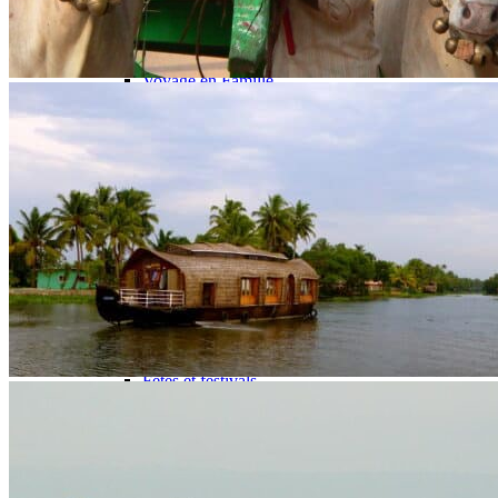
Ambiance
Culture et patrimoine
Nature & safari
Balnéaire
Voyage en Famille
Quand partir ?
Printemps
Eté
Automne
Hiver
Infos pratiques
Préparer son voyage
Présentation de l’Inde
Les incontournables et bonnes raisons de partir
Quand partir ?
Guide voyage Inde : avant de partir
Faire sa demande de visa pour l’Inde
Hôtels partenaires
Cuisine en Inde
Fêtes et festivals
Notre agence
Notre agence en Inde
Réseau Asian Roads
Garanties et engagements Asian Roads
Avis de nos voyageurs