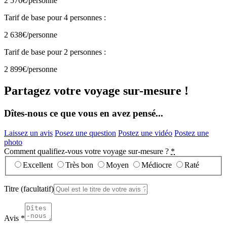
2 576€
/personne
Tarif de base pour 4 personnes :
2 638€
/personne
Tarif de base pour 2 personnes :
2 899€
/personne
Partagez votre voyage sur-mesure !
Dîtes-nous ce que vous en avez pensé...
Laissez un avis
Posez une question
Postez une vidéo
Postez une
photo
Comment qualifiez-vous votre voyage sur-mesure ?
*
Excellent
Très bon
Moyen
Médiocre
Raté
Titre
(facultatif)
Avis
*