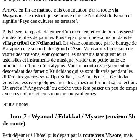
Arrivée en fin de matinee puis continuation par la route
via
Wayanad
. Ce district qui se trouve dans le Nord-Est du Kerala et
signifie ‘Pays des cultures en terrasse’.
Puis il sera temps de déjeuner d’un excellent et copieux repas servi
sur des feuilles de palmier. Puis depart pour une excursion dans le
village tribal de Nellarachal
. La visite commence par le barrage de
Karapuzha, le second plus grand d’Asie. Vous aurez l’occasion de
visiter des maisons, voir comment les habitants fabriquent leurs
ustensiles et instruments de musique, visiter une petite unite de
production d’huile d’eucalyptus. Vous rencontrerez également un
descendant des fameux Kurichians qui se sont illustrés pendant les
différentes guerres sous Tipu Sultan, les Anglais etc… Govindan
vous fera essayer quelques unes des armes qui forment sa collection.
Un arrêt a l’’Anganvadi’ ou crèche vous fera passer un peu de temps
avec ces enfants et leurs mamans ou gardiennes.
Nuit a l’hotel.
Jour 7 : Wyanad / Edakkal / Mysore (environ 5h
de route)
Petit déjeuner à l’hôtel puis départ par la
route vers Mysore
, mais