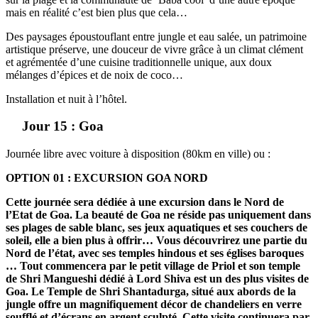
mais en réalité c’est bien plus que cela…
Des paysages époustouflant entre jungle et eau salée, un patrimoine
artistique préserve, une douceur de vivre grâce à un climat clément
et agrémentée d’une cuisine traditionnelle unique, aux doux
mélanges d’épices et de noix de coco…
Installation et nuit à l’hôtel.
Jour 15 : Goa
Journée libre avec voiture à disposition (80km en ville) ou :
OPTION 01 : EXCURSION GOA NORD
Cette journée sera dédiée à une excursion dans le Nord de
l’Etat de Goa. La beauté de Goa ne réside pas uniquement dans
ses plages de sable blanc, ses jeux aquatiques et ses couchers de
soleil, elle a bien plus à offrir… Vous découvrirez une partie du
Nord de l’état, avec ses temples hindous et ses églises baroques
… Tout commencera par le petit village de Priol et son temple
de Shri Mangueshi dédié à Lord Shiva est un des plus visites de
Goa. Le Temple de Shri Shantadurga, situé aux abords de la
jungle offre un magnifiquement décor de chandeliers en verre
soufflé et d’écrans en argent sculpté. Cette visite continuera par