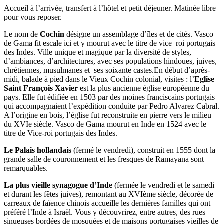
Accueil à l’arrivée, transfert à l’hôtel et petit déjeuner. Matinée libre
pour vous reposer.
Le nom de
Cochin
désigne un assemblage d’îles et de cités. Vasco
de Gama fit escale ici et y mourut avec le titre de vice–roi portugais
des Indes. Ville unique et magique par la diversité de styles,
d’ambiances, d’architectures, avec ses populations hindoues, juives,
chrétiennes, musulmanes et ses soixante castes.En début d’après-
midi, balade à pied dans le Vieux Cochin colonial, visites : l’
Eglise
Saint François Xavier
est la plus ancienne église européenne du
pays. Elle fut édifiée en 1503 par des moines franciscains portugais
qui accompagnaient l’expédition conduite par Pedro Alvarez Cabral.
A l’origine en bois, l’église fut reconstruite en pierre vers le milieu
du XVIe siècle. Vasco de Gama mourut en Inde en 1524 avec le
titre de Vice-roi portugais des Indes.
Le Palais hollandais
(
fermé le vendredi
), construit en 1555 dont la
grande salle de couronnement et les fresques de Ramayana sont
remarquables.
La plus vieille synagogue d’Inde
(
fermée le vendredi et le samedi
et durant les fêtes juives
), remontant au XVIème siècle, décorée de
carreaux de faïence chinois accueille les dernières familles qui ont
préféré l’Inde à Israël. Vous y découvrirez, entre autres, des rues
sinueuses bordées de mosquées et de maisons portugaises vieilles de