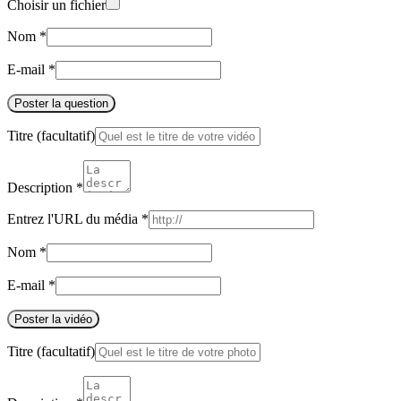
Choisir un fichier
Nom
*
E-mail
*
Poster la question
Titre
(facultatif)
Description
*
Entrez l'URL du média
*
Nom
*
E-mail
*
Poster la vidéo
Titre
(facultatif)