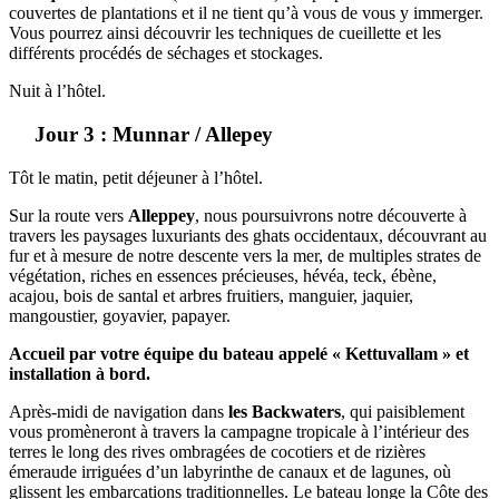
couvertes de plantations et il ne tient qu’à vous de vous y immerger.
Vous pourrez ainsi découvrir les techniques de cueillette et les
différents procédés de séchages et stockages.
Nuit à l’hôtel.
Jour 3 : Munnar / Allepey
Tôt le matin, petit déjeuner à l’hôtel.
Sur la route vers
Alleppey
, nous poursuivrons notre découverte à
travers les paysages luxuriants des ghats occidentaux, découvrant au
fur et à mesure de notre descente vers la mer, de multiples strates de
végétation, riches en essences précieuses, hévéa, teck, ébène,
acajou, bois de santal et arbres fruitiers, manguier, jaquier,
mangoustier, goyavier, papayer.
Accueil par votre équipe du bateau appelé « Kettuvallam » et
installation à bord.
Après-midi de navigation dans
les Backwaters
, qui paisiblement
vous promèneront à travers la campagne tropicale à l’intérieur des
terres le long des rives ombragées de cocotiers et de rizières
émeraude irriguées d’un labyrinthe de canaux et de lagunes, où
glissent les embarcations traditionnelles. Le bateau longe la Côte des