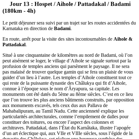
Jour 13 : Hospet / Aihole / Pattadakal / Badami
(180km - 4h)
Le petit déjeuner sera suivi par un trajet sur les routes accidentées du
Karnataka en direction de
Badami
.
En route, arrêt pour la visite des sites incontournables de
Aihole &
Pattadakal
.
Situé à une cinquantaine de kilomètres au nord de Badami, où l’on
peut aisément se loger, le village d’Aihole se signale surtout par la
profusion de temples anciens qui parsèment le paysage. Il ne sera
pas malaisé de trouver quelque gamin qui se fera un plaisir de vous
guider d’un lieu à l’autre. Les temples d’Aihole constituent tout ce
qui reste de la puissante dynastie des Châlukya qui fit d’Aihole,
connue à l’époque sous le nom d’Âryapura, sa capitale. Les
monuments ont été datés du 5ème au 8ème siècles. C’est en ce lieu
que l’on trouve les plus anciens bâtiments construits, par opposition
aux monuments excavés, tels ceux dus aux Pallava de
Mahabalipuram, au Tamil Nadu. Cette ancienneté explique les
particularités architecturales, comme l’empilement de dalles pour
constituer des toitures, ou encore l’aspect des colonnes et
architraves. Pattadakal, dans l’État du Karnâtaka, illustre l’apogée
d’un art éclectique qui, aux VIIe et VIIIe siècles, sous l’égide de la
dynastie des Châlukya, sut réaliser une heureuse synthèse des