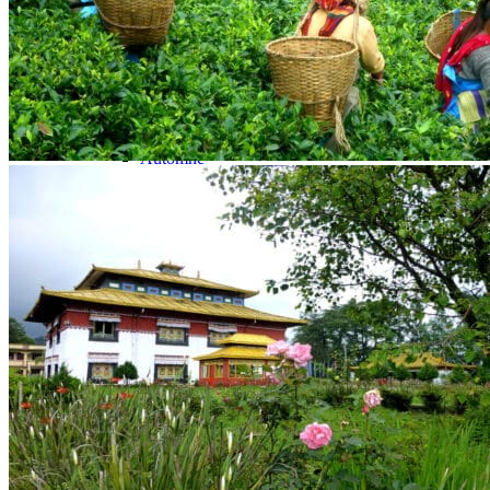
Ambiance
Culture et patrimoine
Nature & safari
Balnéaire
Voyage en Famille
Quand partir ?
Printemps
Eté
Automne
Hiver
Infos pratiques
Préparer son voyage
Présentation de l’Inde
Les incontournables et bonnes raisons de partir
Quand partir ?
Guide voyage Inde : avant de partir
Faire sa demande de visa pour l’Inde
Hôtels partenaires
Cuisine en Inde
Fêtes et festivals
Notre agence
Notre agence en Inde
Réseau Asian Roads
Garanties et engagements Asian Roads
Avis de nos voyageurs