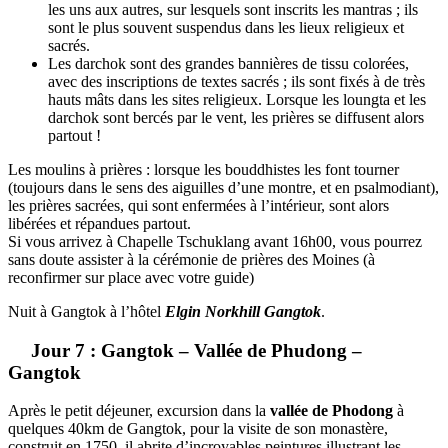
les uns aux autres, sur lesquels sont inscrits les mantras ; ils
sont le plus souvent suspendus dans les lieux religieux et
sacrés.
Les darchok sont des grandes bannières de tissu colorées,
avec des inscriptions de textes sacrés ; ils sont fixés à de très
hauts mâts dans les sites religieux. Lorsque les loungta et les
darchok sont bercés par le vent, les prières se diffusent alors
partout !
Les moulins à prières : lorsque les bouddhistes les font tourner
(toujours dans le sens des aiguilles d’une montre, et en psalmodiant),
les prières sacrées, qui sont enfermées à l’intérieur, sont alors
libérées et répandues partout.
Si vous arrivez à Chapelle Tschuklang avant 16h00, vous pourrez
sans doute assister à la cérémonie de prières des Moines (à
reconfirmer sur place avec votre guide)
Nuit à Gangtok à l’hôtel
Elgin Norkhill Gangtok
.
Jour 7 : Gangtok – Vallée de Phudong –
Gangtok
Après le petit déjeuner, excursion dans la
vallée de Phodong
à
quelques 40km de Gangtok, pour la visite de son monastère,
construit en 1750, il abrite d’incroyables peintures illustrant les