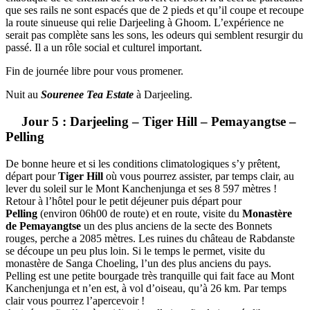
que ses rails ne sont espacés que de 2 pieds et qu’il coupe et recoupe
la route sinueuse qui relie Darjeeling à Ghoom. L’expérience ne
serait pas complète sans les sons, les odeurs qui semblent resurgir du
passé. Il a un rôle social et culturel important.
Fin de journée libre pour vous promener.
Nuit au
Sourenee Tea Estate
à Darjeeling.
Jour 5 : Darjeeling – Tiger Hill – Pemayangtse –
Pelling
De bonne heure et si les conditions climatologiques s’y prêtent,
départ pour
Tiger Hill
où vous pourrez assister, par temps clair, au
lever du soleil sur le Mont Kanchenjunga et ses 8 597 mètres !
Retour à l’hôtel pour le petit déjeuner puis départ pour
Pelling
(environ 06h00 de route) et en route, visite du
Monastère
de Pemayangtse
un des plus anciens de la secte des Bonnets
rouges, perche a 2085 mètres. Les ruines du château de Rabdanste
se découpe un peu plus loin. Si le temps le permet, visite du
monastère de Sanga Choeling, l’un des plus anciens du pays.
Pelling est une petite bourgade très tranquille qui fait face au Mont
Kanchenjunga et n’en est, à vol d’oiseau, qu’à 26 km. Par temps
clair vous pourrez l’apercevoir !