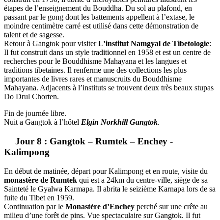
étapes de l’enseignement du Bouddha. Du sol au plafond, en
passant par le gong dont les battements appellent à l’extase, le
moindre centimètre carré est utilisé dans cette démonstration de
talent et de sagesse.
Retour à Gangtok pour visiter
L’institut Namgyal de Tibetologie
:
Il fut construit dans un style traditionnel en 1958 et est un centre de
recherches pour le Bouddhisme Mahayana et les langues et
traditions tibetaines. Il renferme une des collections les plus
importantes de livres rares et manuscruits du Bouddhisme
Mahayana. Adjacents à l’instituts se trouvent deux très beaux stupas
Do Drul Chorten.
Fin de journée libre.
Nuit a Gangtok à l’hôtel
Elgin Norkhill Gangtok
.
Jour 8 : Gangtok – Rumtek – Enchey -
Kalimpong
En début de matinée, départ pour Kalimpong et en route, visite du
monastère de Rumtek
qui est a 24km du centre-ville, siège de sa
Sainteté le Gyalwa Karmapa. Il abrita le seizième Karnapa lors de sa
fuite du Tibet en 1959.
Continuation par le
Monastère d’Enchey
perché sur une crête au
milieu d’une forêt de pins. Vue spectaculaire sur Gangtok. Il fut