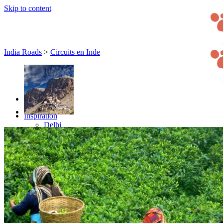
Skip to content
India Roads
>
Circuits en Inde
Inspiration
Delhi
Inde Himalayenne
Inde de l’Est
Inde Centrale
Inde de l’Ouest
Inde du Sud
Rajasthan
Circuits
Organisation
Sur-mesure
Petit groupe