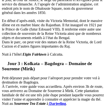
service du dimanche. A l’apogée de l’administration anglaise, cet
endroit pris le nom de Dhalousie Square, nom du gouverneur
général dans les années 1850.
En début d’après-midi, visite du Victoria Memorial, dont le massive
dôme est en marbre blanc du Rajasthan. Il fut inauguré en 1921 par
le Prince de Galle (futur Edouard VIII). Il renferme entre autre une
collection de souvenirs de la Reine Victoria ainsi que de nombreux
objets et documents relatifs à l’état du Bengal.
Dans le parc, on peut voir des statues de la Reine Victoria, de Lord
Curzon et d’autres figures importantes du Raj.
Nuit à l’hôtel
Elgin Fairlawn
à Calcutta.
Jour 3 : Kolkata – Bagdogra – Domaine de
Soureene (Mirik)
Petit déjeuner puis départ pour l’aéroport pour prendre votre vol à
destination de Bagdogra.
À l’arrivée, votre guide vous accueillera. Après environ 3h de route,
vous arriverez au Domaine de Soureene à Mirik. Cette plantation
familiale de thé est une très jolie étape pendant laquelle vous pourrez
visiter l’usine et apprendre à connaitre et apprécier la magie du thé.
Nuit au
Sourenee Tea Estate
à
Darjeeling
.