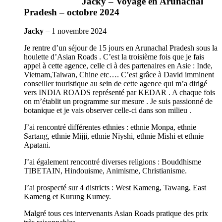
Jacky – Voyage en Arunachal
Pradesh – octobre 2024
Jacky
–
1 novembre 2024
Je rentre d’un séjour de 15 jours en Arunachal Pradesh sous la
houlette d’Asian Roads . C’est la troisième fois que je fais
appel à cette agence, celle ci à des partenaires en Asie : Inde,
Vietnam,Taiwan, Chine etc…. C’est grâce à David imminent
conseiller touristique au sein de cette agence qui m’a dirigé
vers INDIA ROADS représenté par KEDAR . A chaque fois
on m’établit un programme sur mesure . Je suis passionné de
botanique et je vais observer celle-ci dans son milieu .
J’ai rencontré différentes ethnies : ethnie Monpa, ethnie
Sartang, ethnie Mijji, ethnie Niyshi, ethnie Mishi et ethnie
Apatani.
J’ai également rencontré diverses religions : Bouddhisme
TIBETAIN, Hindouisme, Animisme, Christianisme.
J’ai prospecté sur 4 districts : West Kameng, Tawang, East
Kameng et Kurung Kumey.
Malgré tous ces intervenants Asian Roads pratique des prix