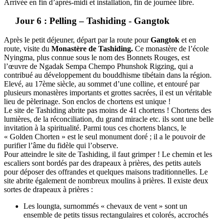
Arrivée en fin d’après-midi et installation, fin de journée libre.
Jour 6 : Pelling – Tashiding - Gangtok
Après le petit déjeuner, départ par la route pour
Gangtok
et en
route, visite du
Monastère de Tashiding.
Ce monastère de l’école
Nyingma, plus connue sous le nom des Bonnets Rouges, est
l’œuvre de Ngadak Sempa Chempo Phunshok Rigzing, qui a
contribué au développement du bouddhisme tibétain dans la région.
Elevé, au 17ème siècle, au sommet d’une colline, et entouré par
plusieurs monastères importants et grottes sacrées, il est un véritable
lieu de pèlerinage. Son enclos de chortens est unique !
Le site de Tashiding abrite pas moins de 41 chortens ! Chortens des
lumières, de la réconciliation, du grand miracle etc. ils sont une belle
invitation à la spiritualité. Parmi tous ces chortens blancs, le
« Golden Chorten » est le seul monument doré ; il a le pouvoir de
purifier l’âme du fidèle qui l’observe.
Pour atteindre le site de Tashiding, il faut grimper ! Le chemin et les
escaliers sont bordés par des drapeaux à prières, des petits autels
pour déposer des offrandes et quelques maisons traditionnelles. Le
site abrite également de nombreux moulins à prières. Il existe deux
sortes de drapeaux à prières :
Les loungta, surnommés « chevaux de vent » sont un
ensemble de petits tissus rectangulaires et colorés, accrochés