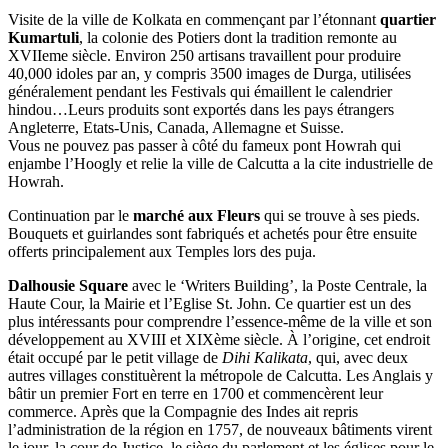
Visite de la ville de Kolkata en commençant par l’étonnant
quartier
Kumartuli
, la colonie des Potiers dont la tradition remonte au
XVIIeme siècle. Environ 250 artisans travaillent pour produire
40,000 idoles par an, y compris 3500 images de Durga, utilisées
généralement pendant les Festivals qui émaillent le calendrier
hindou…Leurs produits sont exportés dans les pays étrangers
Angleterre, Etats-Unis, Canada, Allemagne et Suisse.
Vous ne pouvez pas passer à côté du fameux pont Howrah qui
enjambe l’Hoogly et relie la ville de Calcutta a la cite industrielle de
Howrah.
Continuation par le
marché aux Fleurs
qui se trouve à ses pieds.
Bouquets et guirlandes sont fabriqués et achetés pour être ensuite
offerts principalement aux Temples lors des puja.
Dalhousie Square
avec le ‘Writers Building’, la Poste Centrale, la
Haute Cour, la Mairie et l’Eglise St. John. Ce quartier est un des
plus intéressants pour comprendre l’essence-même de la ville et son
développement au XVIII et XIXème siècle. À l’origine, cet endroit
était occupé par le petit village de
Dihi Kalikata
, qui, avec deux
autres villages constituèrent la métropole de Calcutta. Les Anglais y
bâtir un premier Fort en terre en 1700 et commencèrent leur
commerce. Après que la Compagnie des Indes ait repris
l’administration de la région en 1757, de nouveaux bâtiments virent
le jour, la cour de Justice, le siège du parlement et les églises pour le