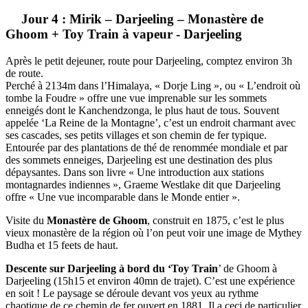
Jour 4 : Mirik – Darjeeling – Monastère de
Ghoom + Toy Train à vapeur - Darjeeling
Après le petit dejeuner, route pour Darjeeling, comptez environ 3h
de route.
Perché à 2134m dans l’Himalaya, « Dorje Ling », ou « L’endroit où
tombe la Foudre » offre une vue imprenable sur les sommets
enneigés dont le Kanchendzonga, le plus haut de tous. Souvent
appelée ‘La Reine de la Montagne’, c’est un endroit charmant avec
ses cascades, ses petits villages et son chemin de fer typique.
Entourée par des plantations de thé de renommée mondiale et par
des sommets enneiges, Darjeeling est une destination des plus
dépaysantes. Dans son livre « Une introduction aux stations
montagnardes indiennes », Graeme Westlake dit que Darjeeling
offre « Une vue incomparable dans le Monde entier ».
Visite du
Monastère de Ghoom
, construit en 1875, c’est le plus
vieux monastère de la région où l’on peut voir une image de Mythey
Budha et 15 feets de haut.
D
escente sur Darjeeling à bord du ‘Toy Train
’ de Ghoom à
Darjeeling (15h15 et environ 40mn de trajet). C’est une expérience
en soit ! Le paysage se déroule devant vos yeux au rythme
chaotique de ce chemin de fer ouvert en 1881. Il a ceci de particulier