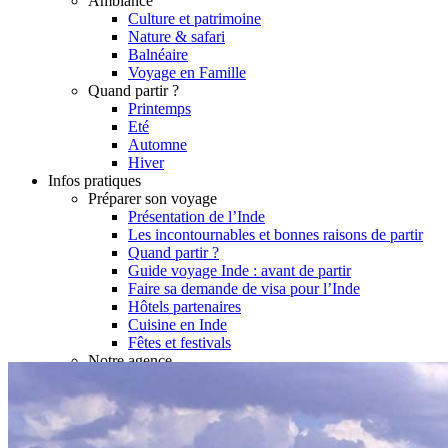
Ambiance
Culture et patrimoine
Nature & safari
Balnéaire
Voyage en Famille
Quand partir ?
Printemps
Eté
Automne
Hiver
Infos pratiques
Préparer son voyage
Présentation de l’Inde
Les incontournables et bonnes raisons de partir
Quand partir ?
Guide voyage Inde : avant de partir
Faire sa demande de visa pour l’Inde
Hôtels partenaires
Cuisine en Inde
Fêtes et festivals
Notre agence
Notre agence en Inde
Réseau Asian Roads
Garanties et engagements Asian Roads
Avis de nos voyageurs