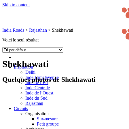
Skip to content
India Roads
>
Rajasthan
>
Shekhawati
Voici le seul résultat
Shekhawati
Inspiration
Delhi
Inde Himalayenne
Quelques photos de Shekhawati
Inde de l’Est
Inde Centrale
Inde de l’Ouest
Inde du Sud
Rajasthan
Circuits
Organisation
Sur-mesure
Petit groupe